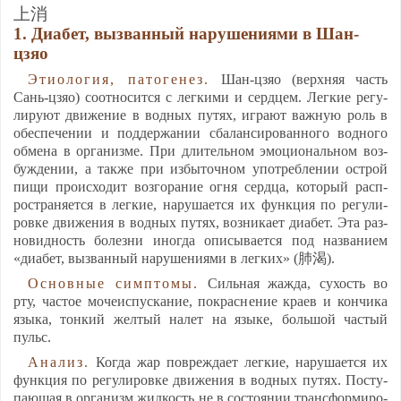
上消
1. Ди­абет, выз­ван­ный на­ру­ше­ни­ями в Шан-
цзяо
Эти­оло­гия, па­то­ге­нез.
Шан-цзяо (верх­няя часть
Сань-цзяо) со­от­но­сит­ся с лег­ки­ми и серд­цем. Лег­кие ре­гу­
ли­ру­ют дви­же­ние в вод­ных пу­тях, иг­ра­ют важ­ную роль в
обес­пе­че­нии и под­дер­жа­нии сба­лан­си­ро­ван­но­го вод­но­го
об­ме­на в ор­га­низ­ме. При дли­тель­ном эмо­ци­ональ­ном воз­
буж­де­нии, а так­же при из­бы­точ­ном упот­реб­ле­нии ост­рой
пи­щи про­ис­хо­дит воз­го­ра­ние ог­ня серд­ца, ко­то­рый расп­
рост­ра­ня­ет­ся в лег­кие, на­ру­ша­ет­ся их функ­ция по ре­гу­ли­
ров­ке дви­же­ния в вод­ных пу­тях, воз­ни­ка­ет ди­абет. Эта раз­
но­вид­ность бо­лез­ни иног­да опи­сы­ва­ет­ся под наз­ва­ни­ем
«ди­абет, выз­ван­ный на­ру­ше­ни­ями в лег­ких» (肺渴).
Ос­нов­ные симп­то­мы.
Силь­ная жаж­да, су­хость во
рту, час­тое мо­че­ис­пус­ка­ние, пок­рас­не­ние кра­ев и кон­чи­ка
язы­ка, тон­кий жел­тый на­лет на язы­ке, боль­шой час­тый
пульс.
Ана­лиз.
Ког­да жар пов­реж­да­ет лег­кие, на­ру­ша­ет­ся их
функ­ция по ре­гу­ли­ров­ке дви­же­ния в вод­ных пу­тях. Пос­ту­
па­ющая в ор­га­низм жид­кость не в сос­то­янии транс­фор­ми­ро­