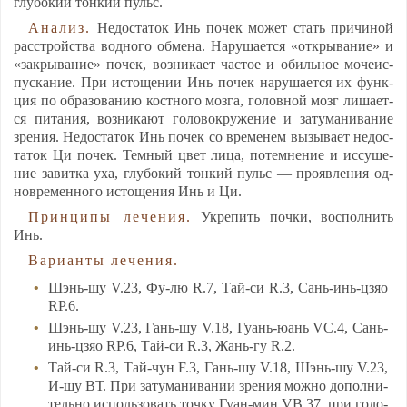
глу­бо­кий тон­кий пульс.
Ана­лиз.
Не­дос­та­ток Инь по­чек мо­жет стать при­чи­ной
расс­трой­ства вод­но­го об­ме­на. На­ру­ша­ет­ся «отк­ры­ва­ние» и
«зак­ры­ва­ние» по­чек, воз­ни­ка­ет час­тое и обиль­ное мо­че­ис­
пус­ка­ние. При ис­то­ще­нии Инь по­чек на­ру­ша­ет­ся их функ­
ция по об­ра­зо­ва­нию кост­но­го моз­га, го­лов­ной мозг ли­ша­ет­
ся пи­та­ния, воз­ни­ка­ют го­ло­вок­ру­же­ние и за­ту­ма­ни­ва­ние
зре­ния. Не­дос­та­ток Инь по­чек со вре­ме­нем вы­зы­ва­ет не­дос­
та­ток Ци по­чек. Тем­ный цвет ли­ца, по­тем­не­ние и ис­су­ше­
ние за­вит­ка уха, глу­бо­кий тон­кий пульс — про­яв­ле­ния од­
нов­ре­мен­но­го ис­то­ще­ния Инь и Ци.
Прин­ци­пы ле­че­ния.
Ук­ре­пить поч­ки, вос­пол­нить
Инь.
Ва­ри­ан­ты ле­че­ния.
Шэнь-шу V.23, Фу-лю R.7, Тай-си R.3, Сань-инь-цзяо
RP.6.
Шэнь-шу V.23, Гань-шу V.18, Гу­ань-юань VC.4, Сань-
инь-цзяо RP.6, Тай-си R.3, Жань-гу R.2.
Тай-си R.3, Тай-чун F.3, Гань-шу V.18, Шэнь-шу V.23,
И-шу ВТ. При за­ту­ма­ни­ва­нии зре­ния мож­но до­пол­ни­
тель­но ис­поль­зо­вать точ­ку Гу­ан-мин VB.37, при го­ло­