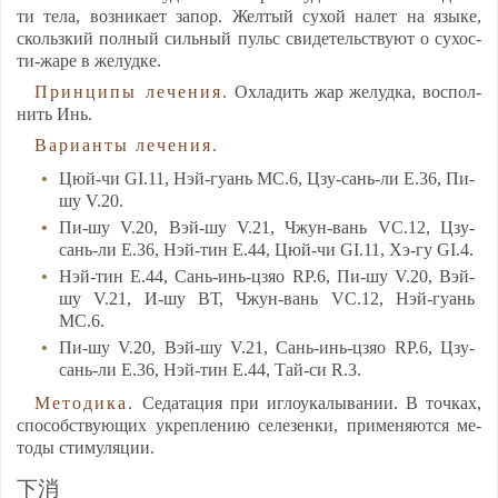
ти те­ла, воз­ни­ка­ет за­пор. Жел­тый су­хой на­лет на язы­ке,
сколь­зкий пол­ный силь­ный пульс сви­де­тель­ству­ют о су­хос­
ти-жа­ре в же­луд­ке.
Прин­ци­пы ле­че­ния.
Ох­ла­дить жар же­луд­ка, вос­пол­
нить Инь.
Ва­ри­ан­ты ле­че­ния.
Цюй-чи GI.11, Нэй-гу­ань MC.6, Цзу-сань-ли E.36, Пи-
шу V.20.
Пи-шу V.20, Вэй-шу V.21, Чжун-вань VC.12, Цзу-
сань-ли E.36, Нэй-тин E.44, Цюй-чи GI.11, Хэ-гу GI.4.
Нэй-тин E.44, Сань-инь-цзяо RP.6, Пи-шу V.20, Вэй-
шу V.21, И-шу ВТ, Чжун-вань VC.12, Нэй-гу­ань
MC.6.
Пи-шу V.20, Вэй-шу V.21, Сань-инь-цзяо RP.6, Цзу-
сань-ли E.36, Нэй-тин E.44, Тай-си R.3.
Ме­то­ди­ка.
Се­да­та­ция при иг­ло­ука­лы­ва­нии. В точ­ках,
спо­собс­тву­ющих ук­реп­ле­нию се­ле­зен­ки, при­ме­ня­ют­ся ме­
то­ды сти­му­ля­ции.
下消