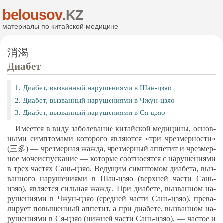
belousov
.KZ
ма­те­ри­алы по ки­тай­ской ме­ди­ци­не
消渴
Ди­абет
1. Ди­абет, выз­ван­ный на­ру­ше­ни­ями в Шан-цзяо
2. Ди­абет, выз­ван­ный на­ру­ше­ни­ями в Чжун-цзяо
3. Ди­абет, выз­ван­ный на­ру­ше­ни­ями в Ся-цзяо
Име­ет­ся в ви­ду за­бо­ле­ва­ние ки­тай­ской ме­ди­ци­ны, ос­нов­
ны­ми симп­то­ма­ми ко­то­ро­го яв­ля­ют­ся «три чрез­мер­нос­ти»
(三多) — чрез­мер­ная жаж­да, чрез­мер­ный ап­пе­тит и чрез­мер­
ное мо­че­ис­пус­ка­ние — ко­то­рые со­от­но­сят­ся с на­ру­ше­ни­ями
в трех час­тях Сань-цзяо. Ве­ду­щим симп­то­мом ди­абе­та, выз­
ван­но­го на­ру­ше­ни­ями в Шан-цзяо (верх­ней час­ти Сань-
цзяо), яв­ля­ет­ся силь­ная жаж­да. При ди­абе­те, выз­ван­ном на­
ру­ше­ни­ями в Чжун-цзяо (сред­ней час­ти Сань-цзяо), пре­ва­
ли­ру­ет по­вы­шен­ный ап­пе­тит, а при ди­абе­те, выз­ван­ном на­
ру­ше­ни­ями в Ся-цзяо (ниж­ней час­ти Сань-цзяо), — час­тое и