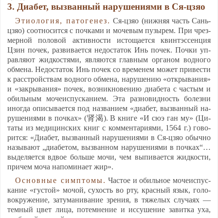
3. Ди­абет, выз­ван­ный на­ру­ше­ни­ями в Ся-цзяо
Эти­оло­гия, па­то­ге­нез.
Ся-цзяо (ниж­няя часть Сань-
цзяо) со­от­но­сит­ся с поч­ка­ми и мо­че­вым пу­зы­рем. При чрез­
мер­ной по­ло­вой ак­тив­нос­ти ис­то­ща­ет­ся квин­тэс­сен­ция
Цзин по­чек, раз­ви­ва­ет­ся не­дос­та­ток Инь по­чек. Поч­ки уп­
рав­ля­ют жид­кос­тя­ми, яв­ля­ют­ся глав­ным ор­га­ном вод­но­го
об­ме­на. Не­дос­та­ток Инь по­чек со вре­ме­нем мо­жет при­вес­ти
к расс­трой­ствам вод­но­го об­ме­на, на­ру­ше­нию «отк­ры­ва­ния»
и «зак­ры­ва­ния» по­чек, воз­ник­но­ве­нию ди­абе­та с час­тым и
обиль­ным мо­че­ис­пус­ка­ни­ем. Эта раз­но­вид­ность бо­лез­ни
иног­да опи­сы­ва­ет­ся под наз­ва­ни­ем «ди­абет, выз­ван­ный на­
ру­ше­ни­ями в поч­ках» (肾渴). В кни­ге «И сюэ ган му» (Ци­
та­ты из ме­ди­цинс­ких книг с ком­мен­та­ри­ями, 1564 г.) го­во­
рит­ся: «Ди­абет, выз­ван­ный на­ру­ше­ни­ями в Ся-цзяо обыч­но
на­зы­ва­ют „ди­абе­том, выз­ван­ном на­ру­ше­ни­ями в поч­ках“…
вы­де­ля­ет­ся вдвое боль­ше мо­чи, чем вы­пи­ва­ет­ся жид­кос­ти,
при­чем мо­ча на­по­ми­на­ет жир».
Ос­нов­ные симп­то­мы.
Час­тое и обиль­ное мо­че­ис­пус­
ка­ние «гус­той» мо­чой, су­хость во рту, крас­ный язык, го­ло­
вок­ру­же­ние, за­ту­ма­ни­ва­ние зре­ния, в тя­же­лых слу­ча­ях —
тем­ный цвет ли­ца, по­тем­не­ние и ис­су­ше­ние за­вит­ка уха,