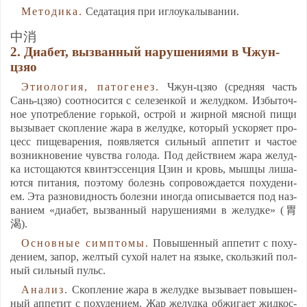
Ме­то­ди­ка.
Се­да­та­ция при иг­ло­ука­лы­ва­нии.
中消
2. Ди­абет, выз­ван­ный на­ру­ше­ни­ями в Чжун-
цзяо
Эти­оло­гия, па­то­ге­нез.
Чжун-цзяо (сред­няя часть
Сань-цзяо) со­от­но­сит­ся с се­ле­зен­кой и же­луд­ком. Из­бы­точ­
ное упот­реб­ле­ние горь­кой, ост­рой и жир­ной мяс­ной пи­щи
вы­зы­ва­ет скоп­ле­ние жа­ра в же­луд­ке, ко­то­рый ус­ко­ря­ет про­
цесс пи­ще­ва­ре­ния, по­яв­ля­ет­ся силь­ный ап­пе­тит и час­тое
воз­ник­но­ве­ние чувс­тва го­ло­да. Под дей­стви­ем жа­ра же­луд­
ка ис­то­ща­ют­ся квин­тэс­сен­ция Цзин и кровь, мыш­цы ли­ша­
ют­ся пи­та­ния, по­это­му бо­лезнь соп­ро­вож­да­ет­ся по­ху­де­ни­
ем. Эта раз­но­вид­ность бо­лез­ни иног­да опи­сы­ва­ет­ся под наз­
ва­ни­ем «ди­абет, выз­ван­ный на­ру­ше­ни­ями в же­луд­ке» (胃
渴).
Ос­нов­ные симп­то­мы.
По­вы­шен­ный ап­пе­тит с по­ху­
де­ни­ем, за­пор, жел­тый су­хой на­лет на язы­ке, сколь­зкий пол­
ный силь­ный пульс.
Ана­лиз.
Скоп­ле­ние жа­ра в же­луд­ке вы­зы­ва­ет по­вы­шен­
ный ап­пе­тит с по­ху­де­ни­ем. Жар же­луд­ка об­жи­га­ет жид­кос­