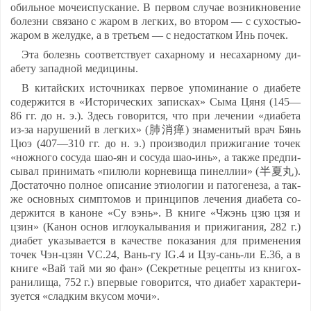
обиль­ное мо­че­ис­пус­ка­ние. В пер­вом слу­чае воз­ник­но­ве­ние
бо­лез­ни свя­за­но с жа­ром в лег­ких, во вто­ром — с су­хостью-
жа­ром в же­луд­ке, а в треть­ем — с не­дос­тат­ком Инь по­чек.
Эта бо­лезнь со­от­ветс­тву­ет са­хар­но­му и не­са­хар­но­му ди­
абе­ту за­пад­ной ме­ди­ци­ны.
В ки­тай­ских ис­точ­ни­ках пер­вое упо­ми­на­ние о ди­абе­те
со­дер­жит­ся в «Ис­то­ри­чес­ких за­пис­ках» Сы­ма Ця­ня (145—
86 гг. до н. э.). Здесь го­во­рит­ся, что при ле­че­нии «ди­абе­та
из-за на­ру­ше­ний в лег­ких» (肺消瘅) зна­ме­ни­тый врач Бянь
Цюэ (407—310 гг. до н. э.) про­из­во­дил при­жи­га­ние то­чек
«нож­но­го со­су­да шао-ян и со­су­да шао-инь», а так­же пред­пи­
сы­вал при­ни­мать «пи­лю­ли кор­не­ви­ща пи­нел­лии» (半夏丸).
Дос­та­точ­но пол­ное опи­са­ние эти­оло­гии и па­то­ге­не­за, а так­
же ос­нов­ных симп­то­мов и прин­ци­пов ле­че­ния ди­абе­та со­
дер­жит­ся в ка­но­не «Су вэнь». В кни­ге «Чжэнь цзю цзя и
цзин» (Ка­нон ос­нов иг­ло­ука­лы­ва­ния и при­жи­га­ния, 282 г.)
ди­абет ука­зы­ва­ет­ся в ка­чест­ве по­ка­за­ния для при­ме­не­ния
то­чек Чэн-цзян VC.24, Вань-гу IG.4 и Цзу-сань-ли E.36, а в
кни­ге «Вай тай ми яо фан» (Сек­рет­ные ре­цеп­ты из кни­гох­
ра­ни­ли­ща, 752 г.) впер­вые го­во­рит­ся, что ди­абет ха­рак­те­ри­
зу­ет­ся «слад­ким вку­сом мо­чи».