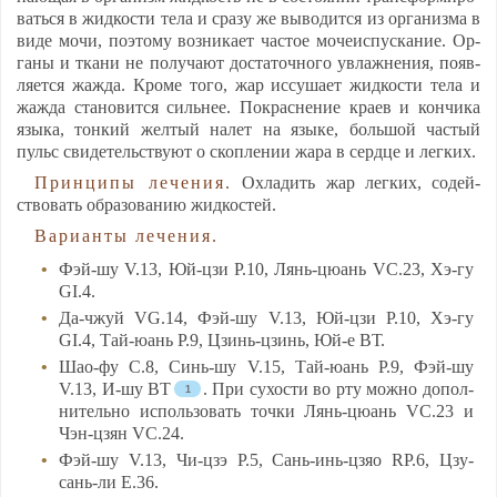
вать­ся в жид­кос­ти те­ла и сра­зу же вы­во­дит­ся из ор­га­низ­ма в
ви­де мо­чи, по­это­му воз­ни­ка­ет час­тое мо­че­ис­пус­ка­ние. Ор­
га­ны и тка­ни не по­лу­ча­ют дос­та­точ­но­го ув­лаж­не­ния, по­яв­
ля­ет­ся жаж­да. Кро­ме то­го, жар ис­су­ша­ет жид­кос­ти те­ла и
жаж­да ста­но­вит­ся силь­нее. Пок­рас­не­ние кра­ев и кон­чи­ка
язы­ка, тон­кий жел­тый на­лет на язы­ке, боль­шой час­тый
пульс сви­де­тель­ству­ют о скоп­ле­нии жа­ра в серд­це и лег­ких.
Прин­ци­пы ле­че­ния.
Ох­ла­дить жар лег­ких, со­дей­
ство­вать об­ра­зо­ва­нию жид­кос­тей.
Ва­ри­ан­ты ле­че­ния.
Фэй-шу V.13, Юй-цзи P.10, Лянь-цю­ань VC.23, Хэ-гу
GI.4.
Да-чжуй VG.14, Фэй-шу V.13, Юй-цзи P.10, Хэ-гу
GI.4, Тай-юань P.9, Цзинь-цзинь, Юй-е ВТ.
Шао-фу C.8, Синь-шу V.15, Тай-юань P.9, Фэй-шу
V.13, И-шу ВТ
. При су­хос­ти во рту мож­но до­пол­
ни­тель­но ис­поль­зо­вать точ­ки Лянь-цю­ань VC.23 и
Чэн-цзян VC.24.
Фэй-шу V.13, Чи-цзэ P.5, Сань-инь-цзяо RP.6, Цзу-
сань-ли E.36.