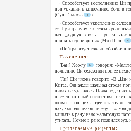
«Спо­собс­тву­ет вос­пол­не­нию Ци при
при ур­ча­нии в ки­шеч­ни­ке, бо­ли в го
(Сунь Сы-мяо
).
«Спо­собс­тву­ет ук­реп­ле­нию се­ле­з
те. При трав­мах с зас­то­ем кро­ви из-за
нать „дур­ную кровь“. При силь­ном каш­
при­нять од­ной до­зой» (Мэн Шэнь
«Ней­тра­ли­зу­ет ток­син об­ра­бо­та
По­яс­не­ния:
[Ван] Хао-гу
го­во­рил: «Маль­то
пол­не­нию Ци се­ле­зен­ки при ее нех­ва
[Ли] Ши-чжэнь го­во­рит: «В „Цзи 
Ки­тае. Од­наж­ды шаль­ная стре­ла по­па
ни­как не уда­ва­лось. Пол­ко­во­дец ис­
пле­мен, ко­то­рый по­со­ве­то­вал влить 
ши­вать зна­ющих лю­дей о та­ком ле­че­
нах, вып­ра­ши­ва­ющий еду. Пол­ко­во­де
вли­вать в ра­ну на­до маль­тоз­ную па­то­
ути­хать. Ночью в ра­не по­явил­ся зуд, и
При­ла­га­емые ре­цеп­ты: