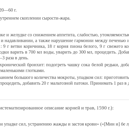
 20—60 г.
т­рен­нем скоп­ле­нии сы­рос­ти-жа­ра.
зен­ке и же­луд­ке со сни­же­ни­ем ап­пе­ти­та, сла­бостью, утом­ля­емос
 и на­дав­ли­ва­нии, а так­же на­ру­ше­ние гар­мо­нии меж­ду пе­ченью и
: 9 г вет­ви ко­рич­ни­ка, 18 г кор­ня пи­она бе­ло­го, 9 г све­же­го ко
­лод­ки ва­рить в 700 мл во­ды, ува­рить до 300 мл, про­це­дить. До­ба
3 ра­за в день.
ро­ни­чес­кий брон­хит: по­дог­реть чаш­ку со­ка бе­лой редь­ки, до­ба­
ма­лень­ки­ми глот­ка­ми.
а­ни­ем боль­шо­го ко­ли­чест­ва мок­ро­ты, упад­ком сил: при­го­то­вить 
 про­це­дить, до­ба­вить 20 г маль­тоз­ной па­то­ки. При­ни­мать 1 раз в
­ма­ти­зи­ро­ван­ное опи­са­ние кор­ней и трав, 1590 г.):
и упад­ке сил, уст­ра­не­нию жаж­ды и зас­тоя кро­ви» («[Мин и] бе 