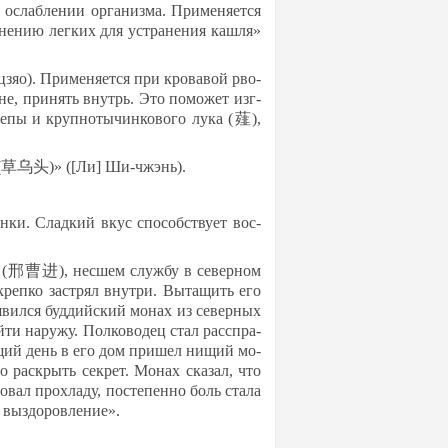
с­лаб­ле­нии ор­га­низ­ма. При­ме­ня­ет­ся
­не­нию лег­ких для уст­ра­не­ния каш­ля»
зяо). При­ме­ня­ет­ся при кро­ва­вой рво­
ви­не, при­нять внутрь. Это по­мо­жет изг­
­пы и круп­но­ты­чин­ко­во­го лу­ка (薤),
цо­ва (草乌头)» ([Ли] Ши-чжэнь).
ен­ки. Слад­кий вкус спо­собс­тву­ет вос­
не (邢曹进), нес­шем служ­бу в се­вер­ном
 креп­ко заст­рял внут­ри. Вы­та­щить его
явил­ся буд­дий­ский мо­нах из се­вер­ных
­ти на­ру­жу. Пол­ко­во­дец стал расс­пра­
у­ющий день в его дом при­шел ни­щий мо­
го раск­рыть сек­рет. Мо­нах ска­зал, что
о­вал прох­ла­ду, пос­те­пен­но боль ста­ла
 выз­до­ров­ле­ние».