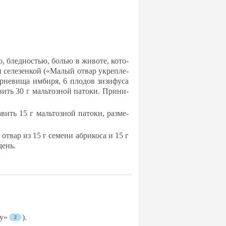
тью, блед­ностью, болью в жи­во­те, ко­то­
 се­ле­зен­кой («Ма­лый от­вар ук­реп­ле­
р­не­ви­ща им­би­ря, 6 пло­дов зи­зи­фу­са
­вить 30 г маль­тоз­ной па­то­ки. При­ни­
вить 15 г маль­тоз­ной па­то­ки, раз­ме­
от­вар из 15 г се­ме­ни аб­ри­ко­са и 15 г
 день.
лу»
).