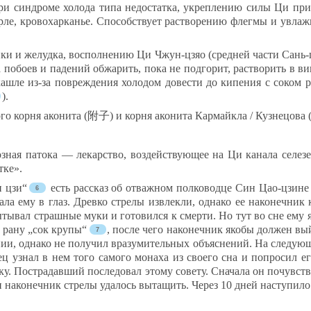
 синд­ро­ме хо­ло­да ти­па не­дос­тат­ка, ук­реп­ле­нию си­лы Ци при о
р­ле, кро­во­хар­канье. Спо­собс­тву­ет раст­во­ре­нию флег­мы и ув­лаж
ен­ки и же­луд­ка, вос­пол­не­нию Ци Чжун-цзяо (сред­ней час­ти Сань-ц
 по­бо­ев и па­де­ний об­жа­рить, по­ка не под­го­рит, раст­во­рить в 
ле из-за пов­реж­де­ния хо­ло­дом до­вес­ти до ки­пе­ния с со­ком ре
).
н­но­го кор­ня ако­ни­та (附子) и кор­ня ако­ни­та Кар­май­кла / Куз­не­
з­ная па­то­ка — ле­карс­тво, воз­дей­ству­ющее на Ци ка­на­ла се­ле­з
т­ке».
и цзи“
есть расс­каз об от­важ­ном пол­ко­вод­це Син Цао-цзи­
­ла ему в глаз. Древ­ко стре­лы изв­лек­ли, од­на­ко ее на­ко­неч­ник
пы­ты­вал страш­ные му­ки и го­то­вил­ся к смер­ти. Но тут во сне ему 
в ра­ну „сок кру­пы“
, пос­ле че­го на­ко­неч­ник яко­бы дол­жен вый
нии, од­на­ко не по­лу­чил вра­зу­ми­тель­ных объ­яс­не­ний. На сле­д
ц уз­нал в нем то­го са­мо­го мо­на­ха из сво­его сна и поп­ро­сил е
ку. Пост­ра­дав­ший пос­ле­до­вал это­му со­ве­ту. Сна­ча­ла он по­чувс­тв
 на­ко­неч­ник стре­лы уда­лось вы­та­щить. Че­рез 10 дней нас­ту­пи­ло