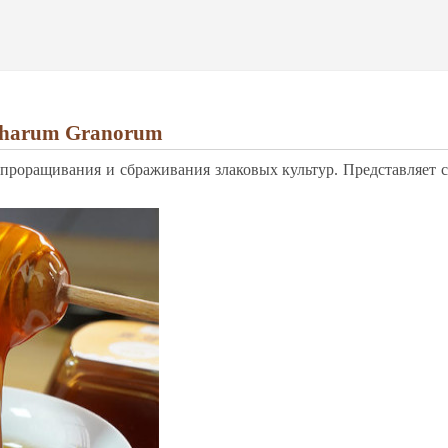
accharum Granorum
 про­ра­щи­ва­ния и сбра­жи­ва­ния зла­ко­вых куль­тур. Предс­тав­ля­ет