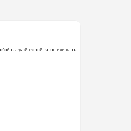
 со­бой слад­кий гус­той си­роп или ка­ра­