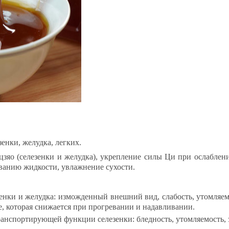
зен­ки, же­луд­ка, лег­ких.
о (се­ле­зен­ки и же­луд­ка), ук­реп­ле­ние си­лы Ци при ос­лаб­ле­ни
­ва­нию жид­кос­ти, ув­лаж­не­ние су­хос­ти.
зен­ки и же­луд­ка: из­мож­ден­ный внеш­ний вид, сла­бость, утом­ля­ем
е, ко­то­рая сни­жа­ет­ся при прог­ре­ва­нии и на­дав­ли­ва­нии.
ранс­пор­ти­ру­ющей функ­ции се­ле­зен­ки: блед­ность, утом­ля­емость, 