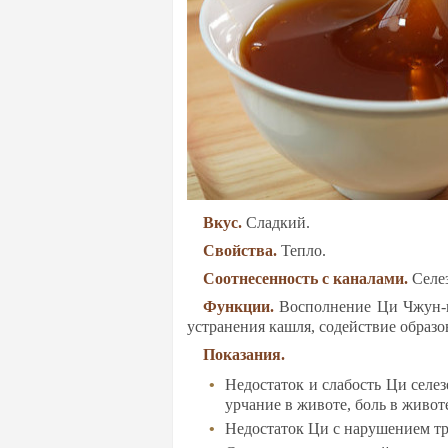
Вкус.
Слад­кий.
Свой­ства.
Теп­ло.
Со­от­не­сен­ность с ка­на­ла­ми.
Се­ле­
Функ­ции.
Вос­пол­не­ние Ци Чжун-цзя
уст­ра­не­ния каш­ля, со­дей­ствие об­ра­зо
По­ка­за­ния.
Не­дос­та­ток и сла­бость Ци се­ле­
ур­ча­ние в жи­во­те, боль в жи­во­т
Не­дос­та­ток Ци с на­ру­ше­ни­ем т