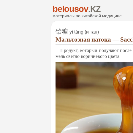
belousov
.KZ
ма­те­ри­алы по ки­тай­ской ме­ди­ци­не
饴糖
yí táng (и тан)
Маль­тоз­ная па­то­ка — S
Про­дукт, ко­то­рый по­лу­ча­ют пос­ле
мель свет­ло-ко­рич­не­во­го цве­та.