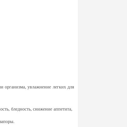
и ор­га­низ­ма, ув­лаж­не­ние лег­ких для
ость, блед­ность, сни­же­ние ап­пе­ти­та,
за­по­ры.