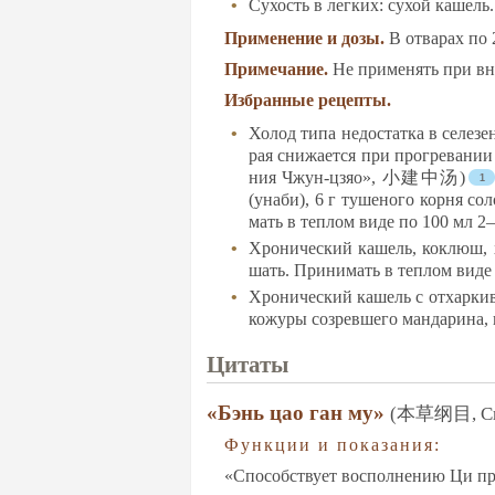
Су­хость в лег­ких: су­хой ка­шель.
При­ме­не­ние и до­зы.
В от­ва­рах по
При­ме­ча­ние.
Не при­ме­нять при вну
Изб­ран­ные ре­цеп­ты.
Хо­лод ти­па не­дос­тат­ка в се­ле­
рая сни­жа­ет­ся при прог­ре­ва­нии
ния Чжун-цзяо», 小建中汤)
(уна­би), 6 г ту­ше­но­го кор­ня со
мать в теп­лом ви­де по 100 мл 2—
Хро­ни­чес­кий ка­шель, кок­люш, х
шать. При­ни­мать в теп­лом ви­де 
Хро­ни­чес­кий ка­шель с от­хар­ки­в
ко­жу­ры соз­рев­ше­го ман­да­ри­на,
Ци­та­ты
«Бэнь цао ган му»
(本草纲目, Сис­те
Функ­ции и по­ка­за­ния:
«Спо­собс­тву­ет вос­пол­не­нию Ци пр