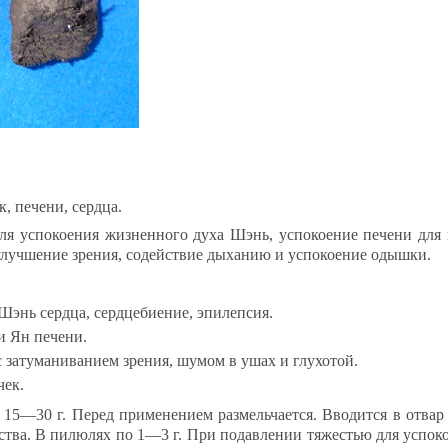
, пе­че­ни, серд­ца.
я ус­по­ко­ения жиз­нен­но­го ду­ха Шэнь, ус­по­ко­ение пе­че­ни для 
 улуч­ше­ние зре­ния, со­дей­ствие ды­ха­нию и ус­по­ко­ение одыш­ки.
 Шэнь серд­ца, серд­це­би­ение, эпи­леп­сия.
ии Ян пе­че­ни.
 за­ту­ма­ни­ва­ни­ем зре­ния, шу­мом в ушах и глу­хо­той.
чек.
15—30 г. Пе­ред при­ме­не­ни­ем раз­мель­ча­ет­ся. Вво­дит­ся в от­вар
арс­тва. В пи­лю­лях по 1—3 г. При по­дав­ле­нии тя­жестью для ус­по­к