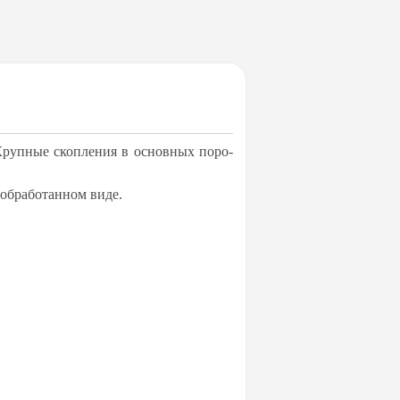
Круп­ные скоп­ле­ния в ос­нов­ных по­ро­
об­ра­бо­тан­ном ви­де.