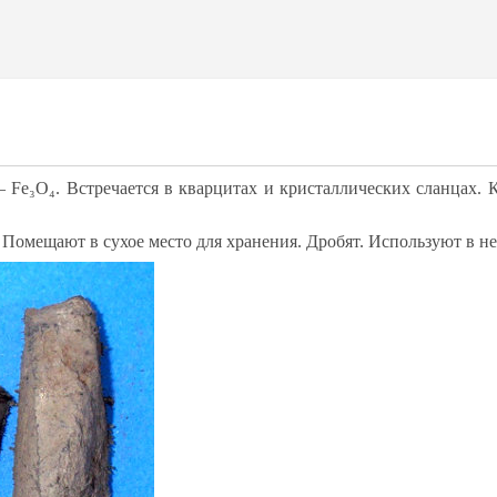
 Fe₃O₄. Встре­ча­ет­ся в квар­ци­тах и крис­тал­ли­чес­ких слан­цах. 
 По­ме­ща­ют в су­хое мес­то для хра­не­ния. Дро­бят. Ис­поль­зу­ют в не­