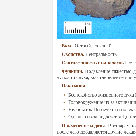
Вкус.
Ост­рый, со­ле­ный.
Свой­ства.
Ней­траль­ность.
Со­от­не­сен­ность с ка­на­ла­ми.
По­чек
Функ­ции.
По­дав­ле­ние тя­жестью дл
чут­кос­ти слу­ха, восс­та­нов­ле­ние или
По­ка­за­ния.
Бес­по­кой­ство жиз­нен­но­го ду­ха
Го­ло­вок­ру­же­ние из-за ак­ти­ва­ц
Не­дос­та­ток Ци пе­че­ни и по­чек с
Одыш­ка из-за не­дос­тат­ка Ци по­
При­ме­не­ние и до­зы.
В от­ва­рах по 
пос­ле че­го до­бав­ля­ют­ся дру­гие ле­к