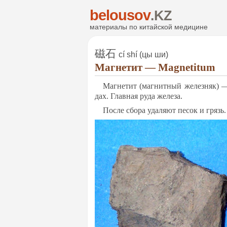
belousov
.KZ
ма­те­ри­алы по ки­тай­ской ме­ди­ци­не
磁石
cí shí (цы ши)
Маг­не­тит — Magnetitum
Маг­не­тит (маг­нит­ный же­лез­няк) —
дах. Глав­ная ру­да же­ле­за.
Пос­ле сбо­ра уда­ля­ют пе­сок и грязь.