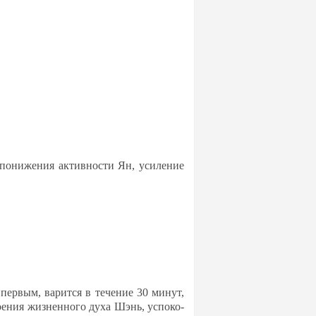
по­ни­же­ния ак­тив­нос­ти Ян, уси­ле­ние
 пер­вым, ва­рит­ся в те­че­ние 30 ми­нут,
о­ения жиз­нен­но­го ду­ха Шэнь, ус­по­ко­