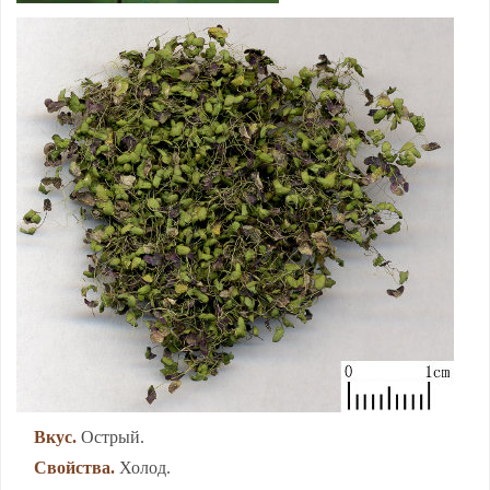
Вкус.
Ост­рый.
Свой­ства.
Хо­лод.