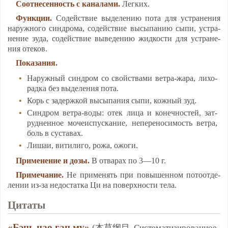
Со­от­не­сен­ность с ка­на­ла­ми.
Лег­ких.
Функ­ции.
Со­дей­ствие вы­де­ле­нию по­та для уст­ра­не­ния
на­руж­но­го синд­ро­ма, со­дей­ствие вы­сы­па­нию сы­пи, уст­ра­
не­ние зу­да, со­дей­ствие вы­ве­де­нию жид­кос­ти для уст­ра­не­
ния оте­ков.
По­ка­за­ния.
На­руж­ный синд­ром со свой­ства­ми вет­ра-жа­ра, ли­хо­
рад­ка без вы­де­ле­ния по­та.
Корь с за­держ­кой вы­сы­па­ния сы­пи, кож­ный зуд.
Синд­ром вет­ра-во­ды: отек ли­ца и ко­неч­нос­тей, зат­
руд­нен­ное мо­че­ис­пус­ка­ние, не­пе­ре­но­си­мость вет­ра,
боль в сус­та­вах.
Ли­шаи, ви­ти­ли­го, ро­жа, ожо­ги.
При­ме­не­ние и до­зы.
В от­ва­рах по 3—10 г.
При­ме­ча­ние.
Не при­ме­нять при по­вы­шен­ном по­то­от­де­
ле­нии из-за не­дос­тат­ка Ци на по­верх­нос­ти те­ла.
Ци­та­ты
«Бэнь цао ган му»
(本草纲目, Сис­те­ма­ти­зи­ро­ван­ное