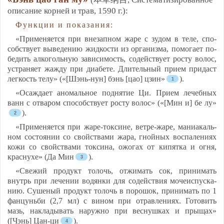
опи­са­ние кор­ней и трав, 1590 г.):
Функ­ции и по­ка­за­ния:
«При­ме­ня­ет­ся при вне­зап­ном жа­ре с зу­дом в те­ле, спо­
собс­тву­ет вы­ве­де­нию жид­кос­ти из ор­га­низ­ма, по­мо­га­ет по­
бе­дить ал­ко­голь­ную за­ви­си­мость, со­дей­ству­ет рос­ту во­лос,
уст­ра­ня­ет жаж­ду при ди­абе­те. Дли­тель­ный при­ем при­даст
лег­кость те­лу» («[Шэнь-нун] бэнь [цао] цзин»
).
«Осаж­да­ет ано­маль­ное под­ня­тие Ци. При­ем ле­чеб­ных
ванн с от­ва­ром спо­собс­тву­ет рос­ту во­лос» («[Мин и] бе лу»
).
«При­ме­ня­ет­ся при жа­ре-ток­си­не, вет­ре-жа­ре, ма­ни­акаль­
ном сос­то­янии со свой­ства­ми жа­ра, гной­ных вос­па­ле­ни­ях
ко­жи со свой­ства­ми ток­си­на, ожо­гах от ки­пят­ка и ог­ня,
крас­ну­хе» (Да Мин
).
«Све­жий про­дукт то­лочь, от­жи­мать сок, при­ни­мать
внутрь при ле­че­нии во­дян­ки для со­дей­ствия мо­че­ис­пус­ка­
нию. Су­ше­ный про­дукт то­лочь в по­ро­шок, при­ни­мать по 1
фан­цунь­би (2,7 мл) с ви­ном при от­рав­ле­ни­ях. Го­то­вить
мазь, нак­ла­ды­вать на­руж­но при вес­нуш­ках и пры­щах»
([Чэнь] Цан-ци
).