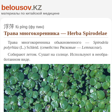
belousov
.KZ
ма­те­ри­алы по ки­тай­ской ме­ди­ци­не
浮萍
fú píng (фу пин)
Тра­ва мно­го­ко­рен­ни­ка — Herba Spirodelae
Тра­ва мно­го­ко­рен­ни­ка обык­но­вен­но­го —
Spirodela
polyrhiza
(L.) Schleid. (се­мей­ство Ряс­ко­вые —
Lemnaceae
).
Со­би­ра­ют ле­том. Су­шат на солн­це. Ис­поль­зу­ют в не­об­ра­
бо­тан­ном ви­де.