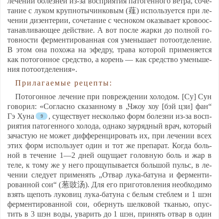
ле­че­нии бо­лез­ней из-за восп­ри­ятия па­то­ген­но­го вет­ра, со­че­
та­ние с лу­ком круп­но­ты­чин­ко­вым (薤) ис­поль­зу­ет­ся при ле­
че­нии ди­зен­те­рии, со­че­та­ние с чес­но­ком ока­зы­ва­ет кро­во­ос­
та­нав­ли­ва­ющее дей­ствие. А вот пос­ле жар­ки до пол­ной го­
тов­нос­ти фер­мен­ти­ро­ван­ная соя умень­ша­ет по­то­от­де­ле­ние.
В этом она по­хо­жа на эфед­ру, тра­ва ко­то­рой при­ме­ня­ет­ся
как по­то­гон­ное средс­тво, а ко­рень — как средс­тво умень­ше­
ния по­то­от­де­ле­ния».
При­ла­га­емые ре­цеп­ты:
По­то­гон­ное ле­че­ние при пов­реж­де­нии хо­ло­дом. [Су] Сун
го­во­рил: «Сог­лас­но ска­зан­но­му в „Чжоу хоу [бэй цзи] фан“
Гэ Ху­на
, су­щест­ву­ет нес­коль­ко форм бо­лез­ни из-за восп­
ри­ятия па­то­ген­но­го хо­ло­да, од­на­ко за­уряд­ный врач, ко­то­рый
за­час­тую не мо­жет диф­фе­рен­ци­ро­вать их, при ле­че­нии всех
этих форм ис­поль­зу­ет один и тот же пре­па­рат. Ког­да боль­
ной в те­че­ние 1—2 дней ощу­ща­ет го­лов­ную боль и жар в
те­ле, к то­му же у не­го про­щу­пы­ва­ет­ся боль­шой пульс, в ле­
че­нии сле­ду­ет при­ме­нять „От­вар лу­ка-ба­ту­на и фер­мен­ти­
ро­ван­ной сои“ (葱豉汤). Для его при­го­тов­ле­ния не­об­хо­ди­мо
взять ще­поть лу­ко­виц лу­ка-ба­ту­на с бе­лым стеб­лем и 1 шэн
фер­мен­ти­ро­ван­ной сои, обер­нуть шел­ко­вой тканью, опус­
тить в 3 шэн во­ды, ува­рить до 1 шэн, при­нять от­вар в один