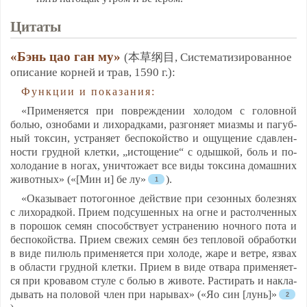
Ци­та­ты
«Бэнь цао ган му»
(本草纲目, Сис­те­ма­ти­зи­ро­ван­ное
опи­са­ние кор­ней и трав, 1590 г.):
Функ­ции и по­ка­за­ния:
«При­ме­ня­ет­ся при пов­реж­де­нии хо­ло­дом с го­лов­ной
болью, оз­но­ба­ми и ли­хо­рад­ка­ми, раз­го­ня­ет ми­аз­мы и па­губ­
ный ток­син, уст­ра­ня­ет бес­по­кой­ство и ощу­ще­ние сдав­лен­
нос­ти груд­ной клет­ки, „ис­то­ще­ние“ с одыш­кой, боль и по­
хо­ло­да­ние в но­гах, унич­то­жа­ет все ви­ды ток­си­на до­маш­них
жи­вот­ных» («[Мин и] бе лу»
).
«Ока­зы­ва­ет по­то­гон­ное дей­ствие при се­зон­ных бо­лез­нях
с ли­хо­рад­кой. При­ем под­су­шен­ных на ог­не и рас­тол­чен­ных
в по­ро­шок се­мян спо­собс­тву­ет уст­ра­не­нию ноч­но­го по­та и
бес­по­кой­ства. При­ем све­жих се­мян без теп­ло­вой об­ра­бот­ки
в ви­де пи­люль при­ме­ня­ет­ся при хо­ло­де, жа­ре и вет­ре, яз­вах
в об­лас­ти груд­ной клет­ки. При­ем в ви­де от­ва­ра при­ме­ня­ет­
ся при кро­ва­вом сту­ле с болью в жи­во­те. Рас­ти­рать и нак­ла­
ды­вать на по­ло­вой член при на­ры­вах» («Яо син [лунь]»