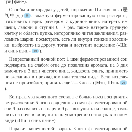
цзи] фан»).
Оз­но­бы и ли­хо­рад­ки у де­тей, по­ра­же­ние Ци сквер­ны (恶
气中人)
: влаж­ную фер­мен­ти­ро­ван­ную сою рас­те­реть,
из­го­то­вить ша­рик раз­ме­ром с ку­ри­ное яй­цо, на­те­реть им
ще­ки, ла­до­ни и ступ­ни 6—7 раз, так­же на­те­реть груд­ную
клет­ку и об­ласть пуп­ка, не­то­роп­ли­во чи­тая зак­ли­на­ния, раз­
ло­мить ша­рик, пос­мот­реть, есть ли внут­ри тон­кие во­ло­син­
ки, выб­ро­сить на до­ро­гу, тог­да и нас­ту­пит ис­це­ле­ние («Ши
и синь цзин»
).
Неп­рес­тан­ный ноч­ной пот: 1 шэн фер­мен­ти­ро­ван­ной сои
под­жа­рить на сла­бом ог­не до по­яв­ле­ния аро­ма­та, на 3 дня
за­мо­чить в 3 шэн чис­то­го ви­на, жид­кость слить, при­ни­мать
по же­ла­нию в прох­лад­ном или теп­лом ви­де. Ес­ли ис­це­ле­
ния не про­изой­дет, при­нять еще 2—3 до­зы ([Мэн] Шэнь
).
Конт­рак­ту­ра ко­лен­но­го сус­та­ва с болью из-за восп­ри­ятия
вет­ра-ток­си­на: 5 шэн серд­це­ви­ны се­мян фер­мен­ти­ро­ван­ной
сои 9 раз сва­рить на па­ру и 9 раз вы­су­шить на солн­це, за­мо­
чить на ночь в ви­не, пить по ус­мот­ре­нию на­то­щак в теп­лом
ви­де («Ши и синь цзин»).
Па­ра­лич ко­неч­нос­тей: ва­рить 3 шэн фер­мен­ти­ро­ван­ной