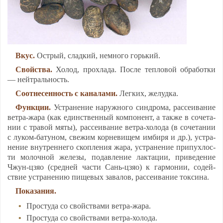
Вкус.
Ост­рый, слад­кий, нем­но­го горь­кий.
Свой­ства.
Хо­лод, прох­ла­да. Пос­ле теп­ло­вой об­ра­бот­ки
— ней­траль­ность.
Со­от­не­сен­ность с ка­на­ла­ми.
Лег­ких, же­луд­ка.
Функ­ции.
Уст­ра­не­ние на­руж­но­го синд­ро­ма, рас­се­ива­ние
вет­ра-жа­ра (как единс­твен­ный ком­по­нент, а так­же в со­че­та­
нии с тра­вой мя­ты), рас­се­ива­ние вет­ра-хо­ло­да (в со­че­та­нии
с лу­ком-ба­ту­ном, све­жим кор­не­ви­щем им­би­ря и др.), уст­ра­
не­ние внут­рен­не­го скоп­ле­ния жа­ра, уст­ра­не­ние при­пух­лос­
ти мо­лоч­ной же­ле­зы, по­дав­ле­ние лак­та­ции, при­ве­де­ние
Чжун-цзяо (сред­ней час­ти Сань-цзяо) к гар­мо­нии, со­дей­
ствие уст­ра­не­нию пи­ще­вых за­ва­лов, рас­се­ива­ние ток­си­на.
По­ка­за­ния.
Прос­ту­да со свой­ства­ми вет­ра-жа­ра.
Прос­ту­да со свой­ства­ми вет­ра-хо­ло­да.