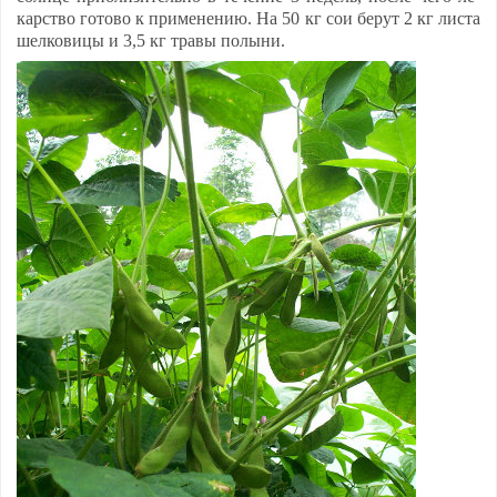
карс­тво го­то­во к при­ме­не­нию. На 50 кг сои бе­рут 2 кг лис­та
шел­ко­ви­цы и 3,5 кг тра­вы по­лы­ни.