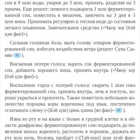
сои в 9 шэн во­ды, ува­рив до 3 шэн, при­нять, раз­де­лив на 3
при­ема. Еще ре­цепт: нем­но­го под­жа­рить 1 шэн фер­мен­ти­ро­
ван­ной сои, по­мес­тить в ме­шо­чек, за­мо­чить на 3 дня в 3
шэн ви­на. При­ни­мать ре­гу­ляр­но в теп­лом ви­де до сос­то­яния
лег­ко­го опь­яне­ния. За­ме­ча­тель­ное средс­тво («Чжоу хоу [бэй
цзи фан]»).
Силь­ная го­лов­ная боль: мыть го­ло­ву от­ва­ром фер­мен­ти­
ро­ван­ной сои, из­бе­гать воз­дей­ствия вет­ра (ре­цепт Сунь Сы-
мяо
).
Вне­зап­ная по­те­ря го­ло­са: ва­рить сок фер­мен­ти­ро­ван­ной
сои, до­ба­вить хо­ро­ше­го ви­на, при­нять внутрь («Чжоу хоу
[бэй цзи фан]»).
Вос­па­ле­ние гор­ла с по­те­рей го­ло­са: сва­рить 1 шэн со­ка
фер­мен­ти­ро­ван­ной сои, при­нять внутрь, лечь в пос­тель, хо­
ро­шо ук­рыть­ся и про­по­теть. Так­же по­мес­тить не­боль­шое ко­
ли­чест­во по­рош­ка ко­ры ко­рич­ни­ка под язык, пос­те­пен­но
сгла­ты­вать слю­ну («[Бэй цзи] цянь цзинь [яо фан]»
).
Яз­вы во рту и на язы­ке с болью в груд­ной клет­ке и в об­
лас­ти ди­аф­раг­мы: фер­мен­ти­ро­ван­ную сою под­жа­рить до по­
яв­ле­ния за­па­ха жа­ре­но­го, рас­то­лочь в по­ро­шок, дер­жать во
рту всю ночь, бо­лезнь прой­дет («[Тай-пин] шэн ху­эй фан»