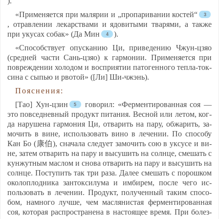
).
«При­ме­ня­ет­ся при ма­ля­рии и „про­па­ри­ва­нии кос­тей“
, от­рав­ле­нии ле­карс­тва­ми и ядо­ви­ты­ми тва­ря­ми, а так­же
при уку­сах со­бак» (Да Мин
).
«Спо­собс­тву­ет опус­ка­нию Ци, при­ве­де­нию Чжун-цзяо
(сред­ней час­ти Сань-цзяо) к гар­мо­нии. При­ме­ня­ет­ся при
пов­реж­де­нии хо­ло­дом и восп­ри­ятии па­то­ген­но­го теп­ла-ток­
си­на с сыпью и рво­той» ([Ли] Ши-чжэнь).
По­яс­не­ния:
[Тао] Хун-цзин
го­во­рил: «Фер­мен­ти­ро­ван­ная соя —
это пов­сед­нев­ный про­дукт пи­та­ния. Вес­ной или ле­том, ког­
да на­ру­ше­на гар­мо­ния Ци, от­ва­рить на па­ру, об­жа­рить, за­
мо­чить в ви­не, ис­поль­зо­вать ви­но в ле­че­нии. По спо­со­бу
Кан Бо (康伯), сна­ча­ла сле­ду­ет за­мо­чить сою в ук­су­се и ви­
не, за­тем от­ва­рить на па­ру и вы­су­шить на солн­це, сме­шать с
кун­жут­ным мас­лом и сно­ва от­ва­рить на па­ру и вы­су­шить на
солн­це. Пос­ту­пить так три ра­за. Да­лее сме­шать с по­рош­ком
око­лоп­лод­ни­ка зан­ток­си­лу­ма и им­би­рем, пос­ле че­го ис­
поль­зо­вать в ле­че­нии. Про­дукт, по­лу­чен­ный та­ким спо­со­
бом, нам­но­го луч­ше, чем мас­ля­нис­тая фер­мен­ти­ро­ван­ная
соя, ко­то­рая расп­рост­ра­не­на в нас­то­ящее вре­мя. При бо­лез­