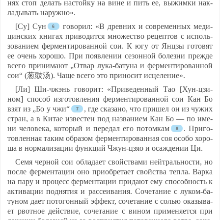
нях стоп де­лать нас­той­ку на ви­не и пить ее, вы­жим­ки нак­
ла­ды­вать на­руж­но».
[Су] Сун
го­во­рил: «В древ­них и сов­ре­мен­ных ме­ди­
цинс­ких кни­гах при­во­дит­ся мно­жест­во ре­цеп­тов с ис­поль­
зо­ва­ни­ем фер­мен­ти­ро­ван­ной сои. К югу от Янц­зы го­то­вят
ее очень хо­ро­шо. При по­яв­ле­нии се­зон­ной бо­лез­ни преж­де
все­го при­ни­ма­ют „От­вар лу­ка-ба­ту­на и фер­мен­ти­ро­ван­ной
сои“ (葱豉汤). Ча­ще все­го это при­но­сит ис­це­ле­ние».
[Ли] Ши-чжэнь го­во­рит: «При­ве­ден­ный Тао [Хун-цзи­
ном] спо­соб из­го­тов­ле­ния фер­мен­ти­ро­ван­ной сои Кан Бо
взят из „Бо у чжи“
, где ска­за­но, что при­шел он из чу­жих
стран, а в Ки­тае из­вес­тен под наз­ва­ни­ем Кан Бо — по име­
ни че­ло­ве­ка, ко­то­рый и пе­ре­дал его по­том­кам
. При­го­
тов­лен­ная та­ким об­ра­зом фер­мен­ти­ро­ван­ная соя осо­бо хо­ро­
ша в нор­ма­ли­за­ции функ­ций Чжун-цзяо и осаж­де­нии Ци.
Се­мя чер­ной сои об­ла­да­ет свой­ства­ми ней­траль­нос­ти, но
пос­ле фер­мен­та­ции оно при­об­ре­та­ет свой­ства теп­ла. Вар­ка
на па­ру и про­цесс фер­мен­та­ции при­да­ют ему спо­соб­ность к
ак­ти­ва­ции под­ня­тия и рас­се­ива­ния. Со­че­та­ние с лу­ком-ба­
ту­ном да­ет по­то­гон­ный эф­фект, со­че­та­ние с солью ока­зы­ва­
ет рвот­ное дей­ствие, со­че­та­ние с ви­ном при­ме­ня­ет­ся при