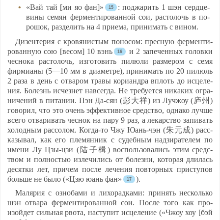
«Вай тай [ми яо фан]»
: под­жа­рить 1 шэн серд­це­
ви­ны се­мян фер­мен­ти­ро­ван­ной сои, рас­то­лочь в по­
ро­шок, раз­де­лить на 4 при­ема, при­ни­мать с ви­ном.
Ди­зен­те­рия с кро­вя­нис­тым по­но­сом: прес­ную фер­мен­ти­
ро­ван­ную сою [ве­сом] 10 вэнь
и 2 за­пе­чен­ных го­лов­ки
чес­но­ка рас­то­лочь, из­го­то­вить пи­лю­ли раз­ме­ром с се­мя
фир­ми­аны (5—10 мм в ди­амет­ре), при­ни­мать по 20 пи­люль
2 ра­за в день с от­ва­ром тра­вы ко­ри­анд­ра вплоть до ис­це­ле­
ния. Бо­лезнь ис­чез­нет нав­сег­да. Не тре­бу­ет­ся ни­ка­ких ог­ра­
ни­че­ний в пи­та­нии. Пэн Да-сян (彭大祥) из Луч­жоу (庐州)
го­во­рил, что это очень эф­фек­тив­ное средс­тво, од­на­ко луч­ше
все­го от­ва­ри­вать чес­нок на па­ру 9 раз, а ле­карс­тво за­пи­вать
хо­лод­ным рас­со­лом. Ког­да-то Чжу Юань-чэн (朱元成) расс­
ка­зы­вал, как его пле­мян­ник с су­деб­ным над­зи­ра­те­лем по
име­ни Лу Цзы-цзи (陆子楫) вос­поль­зо­ва­лись этим средс­
твом и пол­ностью из­ле­чи­лись от бо­лез­ни, ко­то­рая дли­лась
де­сят­ки лет, при­чем пос­ле ле­че­ния пов­тор­ных прис­ту­пов
боль­ше не бы­ло («Цзю юань фан»
).
Ма­ля­рия с оз­но­ба­ми и ли­хо­рад­ка­ми: при­нять нес­коль­ко
шэн от­ва­ра фер­мен­ти­ро­ван­ной сои. Пос­ле то­го как про­
изой­дет силь­ная рво­та, нас­ту­пит ис­це­ле­ние («Чжоу хоу [бэй