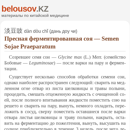
belousov
.KZ
ма­те­ри­алы по ки­тай­ской ме­ди­ци­не
淡豆豉
dàn dòu chǐ (дань доу чи)
Прес­ная фер­мен­ти­ро­ван­ная соя — Semen
Sojae Praeparatum
Соз­рев­шее се­мя сои —
Glycine max
(L.) Merr. (се­мей­ство
Бо­бо­вые —
Leguminosae
) — пос­ле вар­ки на па­ру и фер­мен­
та­ции.
Су­щест­ву­ет нес­коль­ко спо­со­бов об­ра­бот­ки се­ме­ни сои,
од­на­ко на­ибо­лее расп­рост­ра­нен сле­ду­ющий: сва­рить на мед­
лен­ном ог­не от­вар из лис­та шел­ко­ви­цы и тра­вы по­лы­ни,
про­це­дить, сме­шать от­це­жен­ную жид­кость с очи­щен­ной со­
ей, пос­ле пол­но­го впи­ты­ва­ния жид­кос­ти по­мес­тить сою на
ре­ше­то и сва­рить на па­ру, вы­нуть, нем­но­го ох­ла­дить, пе­ре­
ло­жить в со­суд, свер­ху по­мес­тить ос­тав­ши­еся пос­ле вар­ки
от­ва­ра листья шел­ко­ви­цы и тра­ву по­лы­ни, нак­рыть, ос­та­
вить на фер­мен­та­цию до по­жел­те­ния, вы­нуть, вы­су­шить на
солн­це приб­ли­зи­тель­но в те­че­ние 3 не­дель, пос­ле че­го ле­