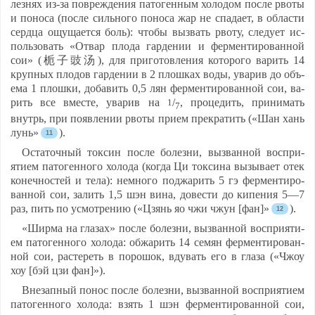
лез­нях из-за пов­реж­де­ния па­то­ген­ным хо­ло­дом пос­ле рво­ты
и по­но­са (пос­ле силь­но­го по­но­са жар не спа­да­ет, в об­лас­ти
серд­ца ощу­ща­ет­ся боль): что­бы выз­вать рво­ту, сле­ду­ет ис­
поль­зо­вать «От­вар пло­да гар­де­нии и фер­мен­ти­ро­ван­ной
сои» (栀子豉汤), для при­го­тов­ле­ния ко­то­ро­го ва­рить 14
круп­ных пло­дов гар­де­нии в 2 плош­ках во­ды, ува­рив до объ­
ема 1 плош­ки, до­ба­вить 0,5 лян фер­мен­ти­ро­ван­ной сои, ва­
рить все вмес­те, ува­рив на
/
, про­це­дить, при­ни­мать
1
7
внутрь, при по­яв­ле­нии рво­ты при­ем прек­ра­тить («Шан хань
лунь»
).
Ос­та­точ­ный ток­син пос­ле бо­лез­ни, выз­ван­ной восп­ри­
яти­ем па­то­ген­но­го хо­ло­да (ког­да Ци ток­си­на вы­зы­ва­ет отек
ко­неч­нос­тей и те­ла): нем­но­го под­жа­рить 5 гэ фер­мен­ти­ро­
ван­ной сои, за­лить 1,5 шэн ви­на, до­вес­ти до ки­пе­ния 5—7
раз, пить по ус­мот­ре­нию («Цзянь яо чжи чжун [фан]»
).
«Шир­ма на гла­зах» пос­ле бо­лез­ни, выз­ван­ной восп­ри­яти­
ем па­то­ген­но­го хо­ло­да: об­жа­рить 14 се­мян фер­мен­ти­ро­ван­
ной сои, рас­те­реть в по­ро­шок, вду­вать его в гла­за («Чжоу
хоу [бэй цзи фан]»).
Вне­зап­ный по­нос пос­ле бо­лез­ни, выз­ван­ной восп­ри­яти­ем
па­то­ген­но­го хо­ло­да: взять 1 шэн фер­мен­ти­ро­ван­ной сои,