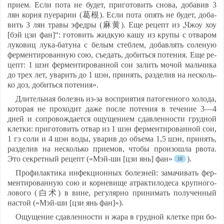
при­ем. Ес­ли по­та не бу­дет, при­го­то­вить сно­ва, до­ба­вив 3
лян кор­ня пу­ера­рии (葛根). Ес­ли по­та опять не бу­дет, до­ба­
вить 3 лян тра­вы эфед­ры (麻黄). Еще ре­цепт из „Чжоу хоу
[бэй цзи фан]“: го­то­вить жид­кую ка­шу из кру­пы с от­ва­ром
лу­ко­виц лу­ка-ба­ту­на с бе­лым стеб­лем, до­бав­лять со­ле­ную
фер­мен­ти­ро­ван­ную сою, съ­едать, до­бить­ся по­те­ния. Еще ре­
цепт: 1 шэн фер­мен­ти­ро­ван­ной сои за­лить мо­чой маль­чи­ка
до трех лет, ува­рить до 1 шэн, при­нять, раз­де­лив на нес­коль­
ко доз, до­бить­ся по­те­ния».
Дли­тель­ная бо­лезнь из-за восп­ри­ятия па­то­ген­но­го хо­ло­да,
ко­то­рая не про­хо­дит да­же пос­ле по­те­ния в те­че­ние 3—4
дней и соп­ро­вож­да­ет­ся ощу­ще­ни­ем сдав­лен­нос­ти груд­ной
клет­ки: при­го­то­вить от­вар из 1 шэн фер­мен­ти­ро­ван­ной сои,
1 гэ со­ли и 4 шэн во­ды, ува­рив до объ­ема 1,5 шэн, при­нять,
раз­де­лив на нес­коль­ко при­емов, что­бы про­изош­ла рво­та.
Это сек­рет­ный ре­цепт («Мэй-ши [цзи янь] фан»
).
Про­фи­лак­ти­ка ин­фек­ци­он­ных бо­лез­ней: за­ма­чи­вать фер­
мен­ти­ро­ван­ную сою и кор­не­ви­ще ат­рак­ти­ло­де­са круп­но­го­
ло­во­го (白术) в ви­не, ре­гу­ляр­но при­ни­мать по­лу­чен­ный
нас­той («Мэй-ши [цзи янь фан]»).
Ощу­ще­ние сдав­лен­нос­ти и жа­ра в груд­ной клет­ке при бо­