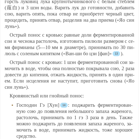
горсть лу­ко­виц лу­ка круп­но­ты­чин­ко­во­го с бе­лым стеб­лем
(薤白) и 3 шэн во­ды. Ва­рить лук до го­тов­нос­ти, до­ба­вить
сою, ва­рить опять, по­ка от­вар не при­об­ре­тет чер­ный цвет,
про­це­дить, при­нять от­вар, раз­де­лив на два при­ема («Яо син
лунь»).
Ост­рый по­нос с кровью: рав­ные до­ли фер­мен­ти­ро­ван­ной
сои и чес­но­ка рас­то­лочь, из­го­то­вить пи­лю­ли раз­ме­ром с се­
мя фир­ми­аны (5—10 мм в ди­амет­ре), при­ни­мать по 30 пи­
люль с со­ле­ным ки­пят­ком («Ван-ши бо цзи [фан]»
).
Ост­рый по­нос с кровью: 1 шэн фер­мен­ти­ро­ван­ной сои за­
мо­чить в во­де, что­бы она пол­ностью пок­ры­ва­ла сою, 2 ра­за
до­вес­ти до ки­пе­ния, от­жать жид­кость, при­нять в один при­
ем. Ес­ли ис­це­ле­ния не нас­ту­пит, при­го­то­вить сно­ва («Яо
син лунь»).
Кро­вя­нис­тый или гной­ный по­нос:
Гос­по­дин Гэ [Хун]
: под­жа­рить фер­мен­ти­ро­ван­
ную сою до по­яв­ле­ния не­боль­шо­го за­па­ха жа­ре­но­го,
рас­то­лочь, при­ни­мать по 1 гэ 3 ра­за в день. Так­же
мож­но под­жа­рить до по­яв­ле­ния за­па­ха жа­ре­но­го, за­
мо­чить в во­де, при­ни­мать жид­кость, то­же хо­ро­шее
средс­тво.