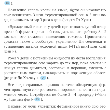
).
По­яв­ле­ние ка­пель кро­ви на язы­ке, буд­то он ис­ко­лот иг­
лой: вски­пя­тить 3 шэн фер­мен­ти­ро­ван­ной сои в 3 шэн во­
ды, при­ни­мать от­вар 3 ра­за в день (ре­цепт Гэ Ху­на).
«Врож­ден­ный ток­син» у де­тей: при­го­то­вить гус­той от­вар
прес­ной фер­мен­ти­ро­ван­ной сои, дать вы­пить ре­бен­ку 3—5
глот­ков, это по­мо­жет вы­ве­де­нию ток­си­на. При­ме­не­ние
средс­тва так­же спо­собс­тву­ет ук­реп­ле­нию Ци се­ле­зен­ки и
уст­ра­не­нию за­ва­лов мо­лоч­ной пи­щи («[Тай-пин] шэн ху­эй
[фан]»).
Ро­жа у де­тей с ис­те­че­ни­ем жид­кос­ти из мес­та вос­па­ле­ния:
фер­мен­ти­ро­ван­ную сою жа­рить до тех пор, по­ка се­ме­на не
нач­нут слег­ка ды­мить­ся, рас­то­лочь в по­ро­шок, сме­шать с
рас­ти­тель­ным мас­лом, нак­ла­ды­вать на по­ра­жен­ную об­ласть
(ре­цепт Яо Хэ-чжу­на
).
Все ви­ды страш­ных на­ры­вов на те­ле: об­жа­рен­ную фер­
мен­ти­ро­ван­ную сою рас­то­лочь в по­ро­шок, на­нес­ти на по­ра­
жен­ное мес­то. Пот­ре­бу­ет­ся не бо­лее 3—4 про­це­дур («Чань
жу [цзи янь фан]»
).
На­ры­вы от мо­чи ухо­верт­ки: фер­мен­ти­ро­ван­ную сою рас­