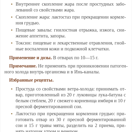
Внут­рен­нее скоп­ле­ние жа­ра пос­ле прос­туд­ных за­бо­
ле­ва­ний со свой­ства­ми жа­ра.
Скоп­ле­ние жа­ра: лак­тос­таз при прек­ра­ще­нии корм­ле­
ния грудью.
Пи­ще­вые за­ва­лы: гни­лост­ная от­рыж­ка, из­жо­га, сни­
же­ние ап­пе­ти­та, за­по­ры.
Ток­син: пи­ще­вые и ле­карс­твен­ные от­рав­ле­ния, гной­
ные вос­па­ле­ния ко­жи и под­кож­ной клет­чат­ки.
При­ме­не­ние и до­зы.
В от­ва­рах по 10—15 г.
При­ме­ча­ние.
Не при­ме­нять при про­ник­но­ве­нии па­то­ген­
но­го хо­ло­да внутрь ор­га­низ­ма и в Инь-ка­на­лы.
Изб­ран­ные ре­цеп­ты.
Прос­ту­да со свой­ства­ми вет­ра-хо­ло­да: при­ни­мать от­
вар, при­го­тов­лен­ный из 20 г лу­ко­ви­цы лу­ка-ба­ту­на с
бе­лым стеб­лем, 20 г све­же­го кор­не­ви­ща им­би­ря и 10 г
прес­ной фер­мен­ти­ро­ван­ной сои.
Лак­тос­таз при прек­ра­ще­нии корм­ле­ния грудью: при­
го­то­вить от­вар из 30 г прес­ной фер­мен­ти­ро­ван­ной
сои и 15 г тра­вы мя­ты, раз­де­лить на 2 при­ема, при­
нять на­то­щак ут­ром и ве­че­ром.