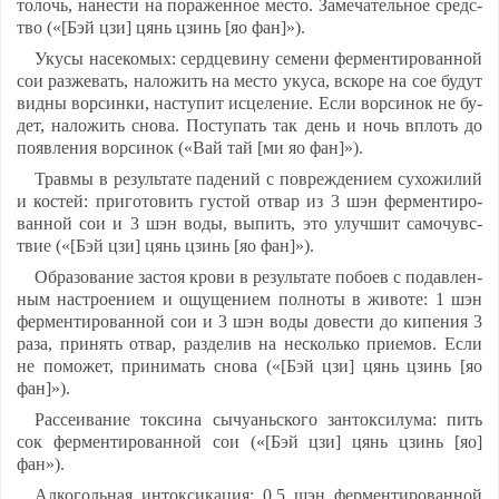
то­лочь, на­нес­ти на по­ра­жен­ное мес­то. За­ме­ча­тель­ное средс­
тво («[Бэй цзи] цянь цзинь [яо фан]»).
Уку­сы на­се­ко­мых: серд­це­ви­ну се­ме­ни фер­мен­ти­ро­ван­ной
сои раз­же­вать, на­ло­жить на мес­то уку­са, вско­ре на сое бу­дут
вид­ны вор­син­ки, нас­ту­пит ис­це­ле­ние. Ес­ли вор­си­нок не бу­
дет, на­ло­жить сно­ва. Пос­ту­пать так день и ночь вплоть до
по­яв­ле­ния вор­си­нок («Вай тай [ми яо фан]»).
Трав­мы в ре­зуль­та­те па­де­ний с пов­реж­де­ни­ем су­хо­жи­лий
и кос­тей: при­го­то­вить гус­той от­вар из 3 шэн фер­мен­ти­ро­
ван­ной сои и 3 шэн во­ды, вы­пить, это улуч­шит са­мо­чувс­
твие («[Бэй цзи] цянь цзинь [яо фан]»).
Об­ра­зо­ва­ние зас­тоя кро­ви в ре­зуль­та­те по­бо­ев с по­дав­лен­
ным наст­ро­ени­ем и ощу­ще­ни­ем пол­но­ты в жи­во­те: 1 шэн
фер­мен­ти­ро­ван­ной сои и 3 шэн во­ды до­вес­ти до ки­пе­ния 3
ра­за, при­нять от­вар, раз­де­лив на нес­коль­ко при­емов. Ес­ли
не по­мо­жет, при­ни­мать сно­ва («[Бэй цзи] цянь цзинь [яо
фан]»).
Рас­се­ива­ние ток­си­на сы­чу­ань­ско­го зан­ток­си­лу­ма: пить
сок фер­мен­ти­ро­ван­ной сои («[Бэй цзи] цянь цзинь [яо]
фан»).
Ал­ко­голь­ная ин­ток­си­ка­ция: 0,5 шэн фер­мен­ти­ро­ван­ной